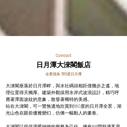
Contact
日月潭大淶閣飯店
全景視角 180度日月潭
大淶閣座落於日月潭畔，與水社碼頭相距僅幾步之遙，地
理位置得天獨厚。建築外觀採用水岸式波浪設計，精巧呼
應著潭面波紋的意象，散發著獨特的美感。
站在大淶閣，可一覽無遺地欣賞到180度的日月潭全景，湖
光山色在眼前優雅變幻，仿佛一幅動人的畫卷。
大淶閣以提供溫暖細緻的服務為己任，擁有88間舒適客房