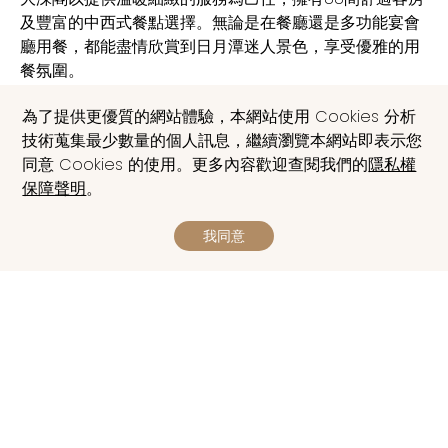
及豐富的中西式餐點選擇。無論是在餐廳還是多功能宴會
廳用餐，都能盡情欣賞到日月潭迷人景色，享受優雅的用
餐氛圍。
為了提供更優質的網站體驗，本網站使用 Cookies 分析
其卓越的地理位置和便捷的水陸交通，使得大淶閣成為探
技術蒐集最少數量的個人訊息，繼續瀏覽本網站即表示您
索日月潭周邊景點的理想基地。您是想品味當地的美食文
同意 Cookies 的使用。更多內容歡迎查閱我們的
隱私權
化，還是探索自然景觀，大淶閣都能滿足您的需求，讓您
保障聲明
。
全方位地深度體驗日月潭的迷人魅力。
我同意
電話
下載