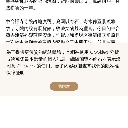
舉辦各種迎春納福的活動，祈願國泰民安、風調雨順，迎
接嶄新的一年。
中台禪寺寺院占地廣闊，庭園以奇石、奇木佈置景觀雅
致，寺院內設有展覽館，收藏文物甚為豐富。今日的中台
禪寺建築外觀莊嚴宏偉，惟覺老和尚與名建築師李祖原居
士對於中台禪寺的建築內涵融合了中西工法，並且運用
『直了成佛』的頓悟法門『因次第盡』的漸修精神，還有
為了提供更優質的網站體驗，本網站使用 Cookies 分析
古代叢林的風格，將藝術、學術、宗教和文化融為一體，
技術蒐集最少數量的個人訊息，繼續瀏覽本網站即表示您
卻不失禪宗的風格，令人為之讚嘆；中台禪寺除了建築令
同意 Cookies 的使用。更多內容歡迎查閱我們的
隱私權
人讚賞，硬體設備也相當完善，有禪堂、四天王殿、菩薩
保障聲明
。
殿、三世佛殿、講堂、知客室、大寮、齋堂讓信眾參拜、
使用。
我同意
資訊及圖片來源:該官網,日月潭風管處，南投旅遊網
地圖導覽