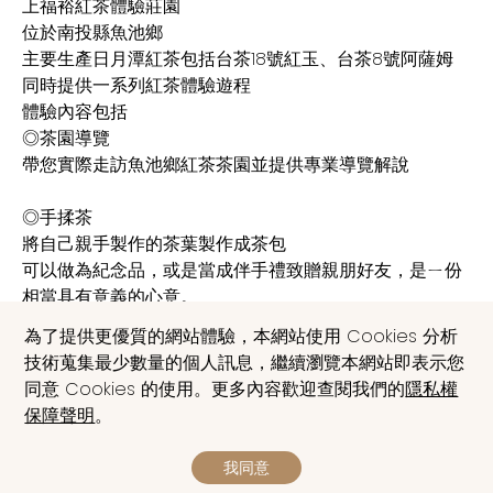
上福裕紅茶體驗莊園
位於南投縣魚池鄉
主要生產日月潭紅茶包括台茶18號紅玉、台茶8號阿薩姆
同時提供一系列紅茶體驗遊程
體驗內容包括
◎茶園導覽
帶您實際走訪魚池鄉紅茶茶園並提供專業導覽解說
◎手揉茶
將自己親手製作的茶葉製作成茶包
可以做為紀念品，或是當成伴手禮致贈親朋好友，是ㄧ份
相當具有意義的心意。
為了提供更優質的網站體驗，本網站使用 Cookies 分析
◎茶佐餐與下午茶點
技術蒐集最少數量的個人訊息，繼續瀏覽本網站即表示您
體驗遊程還包括茶園主人親手製作的美味茶佐餐與精緻的
同意 Cookies 的使用。更多內容歡迎查閱我們的
隱私權
下午茶點蛋糕
保障聲明
。
◎品嘗道地的日月潭紅茶
我同意