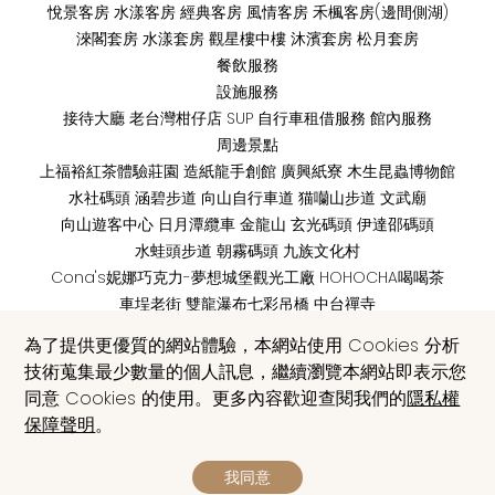
悅景客房
水漾客房
經典客房
風情客房
禾楓客房(邊間側湖)
淶閣套房
水漾套房
觀星樓中樓
沐濱套房
松月套房
餐飲服務
設施服務
接待大廳
老台灣柑仔店
SUP
自行車租借服務
館內服務
周邊景點
上福裕紅茶體驗莊園
造紙龍手創館
廣興紙寮
木生昆蟲博物館
水社碼頭
涵碧步道
向山自行車道
猫囒山步道
文武廟
向山遊客中心
日月潭纜車
金龍山
玄光碼頭
伊達邵碼頭
水蛙頭步道
朝霧碼頭
九族文化村
Cona's妮娜巧克力-夢想城堡觀光工廠
HOHOCHA喝喝茶
車埕老街
雙龍瀑布七彩吊橋
中台禪寺
聯繫與交通
為了提供更優質的網站體驗，本網站使用 Cookies 分析
Contact
技術蒐集最少數量的個人訊息，繼續瀏覽本網站即表示您
同意 Cookies 的使用。更多內容歡迎查閱我們的
隱私權
|
EN
保障聲明
。
COPYRIGHT © 2026 HOTEL DEL LAGO ALL RIGHTS
我同意
RESERVED.